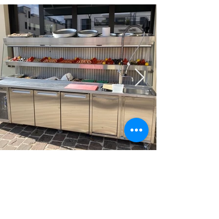
geral@frinox.pt
00 351 272 343 053
/
00 351 272 325