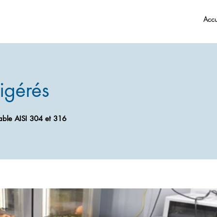
Accu
igérés
able AISI 304 et 316