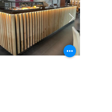
geral@frinox.pt
00 351 272 343 053
/
00 351 272 325
887
(appel vers le réseau fixe national
(Portugal))