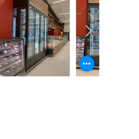
geral@frinox.pt
272 343 053
/
272 325 887
(chamada para
a rede fixa nacional)